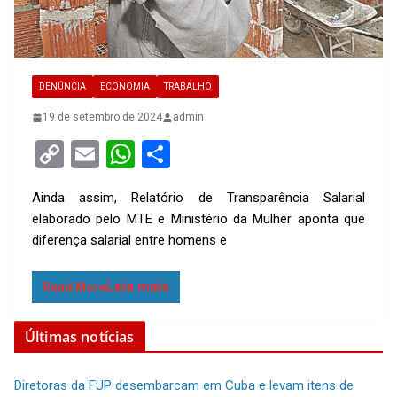
DENÚNCIA
ECONOMIA
TRABALHO
19 de setembro de 2024
admin
C
E
W
S
o
m
h
h
Ainda assim, Relatório de Transparência Salarial
py
ail
at
ar
elaborado pelo MTE e Ministério da Mulher aponta que
Li
s
e
diferença salarial entre homens e
n
A
k
p
Read More
p
Últimas notícias
Diretoras da FUP desembarcam em Cuba e levam itens de