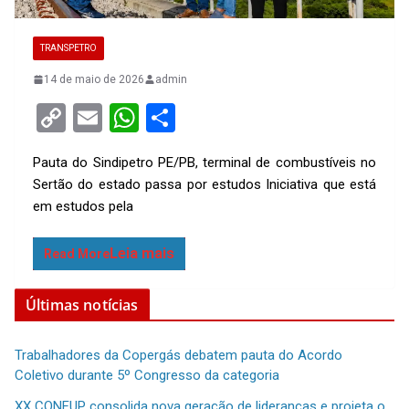
TRANSPETRO
14 de maio de 2026
admin
C
E
W
S
o
m
h
h
Pauta do Sindipetro PE/PB, terminal de combustíveis no
py
ail
at
ar
Sertão do estado passa por estudos Iniciativa que está
Li
s
e
em estudos pela
n
A
k
p
Read More
p
Últimas notícias
Trabalhadores da Copergás debatem pauta do Acordo
Coletivo durante 5º Congresso da categoria
XX CONFUP consolida nova geração de lideranças e projeta o