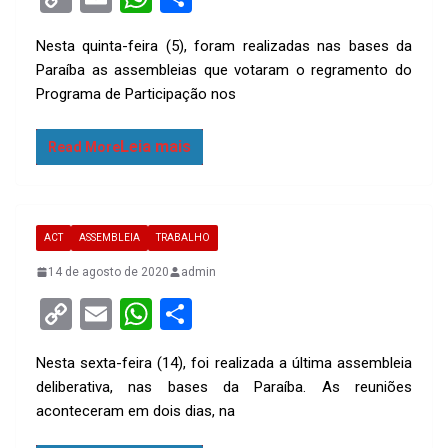
o
m
h
h
Nesta quinta-feira (5), foram realizadas nas bases da
py
ail
at
ar
Paraíba as assembleias que votaram o regramento do
Li
s
e
Programa de Participação nos
n
A
k
p
Read More
p
ACT
ASSEMBLEIA
TRABALHO
14 de agosto de 2020
admin
C
E
W
S
o
m
h
h
Nesta sexta-feira (14), foi realizada a última assembleia
py
ail
at
ar
deliberativa, nas bases da Paraíba. As reuniões
Li
s
e
aconteceram em dois dias, na
n
A