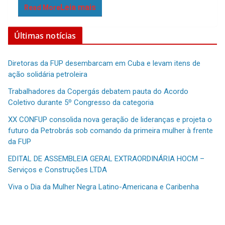
k
p
Read More
p
Últimas notícias
Diretoras da FUP desembarcam em Cuba e levam itens de
ação solidária petroleira
Trabalhadores da Copergás debatem pauta do Acordo
Coletivo durante 5º Congresso da categoria
XX CONFUP consolida nova geração de lideranças e projeta o
futuro da Petrobrás sob comando da primeira mulher à frente
da FUP
EDITAL DE ASSEMBLEIA GERAL EXTRAORDINÁRIA HOCM –
Serviços e Construções LTDA
Viva o Dia da Mulher Negra Latino-Americana e Caribenha