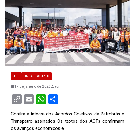
ACT
UNCATEGORIZED
17 de janeiro de 2026
admin
C
E
W
S
o
m
h
h
Confira a íntegra dos Acordos Coletivos da Petrobrás e
py
ail
at
ar
Transpetro assinados Os textos dos ACTs confirmam
Li
s
e
os avanços econômicos e