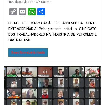
23 de outubro de 2025
admin
C
E
W
S
o
m
h
h
EDITAL DE CONVOCAÇÃO DE ASSEMBLEIA GERAL
py
ail
at
ar
EXTRAORDINÁRIA Pelo presente edital, o SINDICATO
Li
s
e
DOS TRABALHADORES NA INDÚSTRIA DE PETRÓLEO E
n
A
GÁS NATURAL
k
p
Read More
p