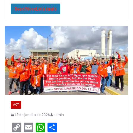
n
A
k
p
Read More
p
ACT
12 de janeiro de 2026
admin
C
E
W
S