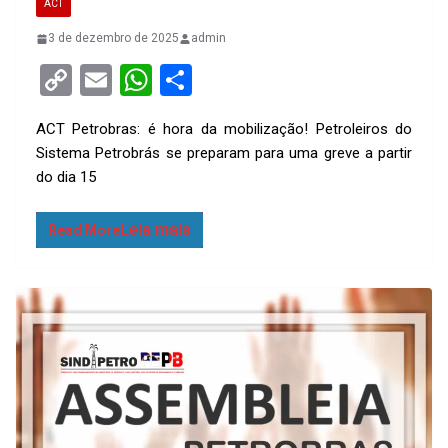
ACT
3 de dezembro de 2025
admin
C
E
W
S
o
m
h
h
ACT Petrobras: é hora da mobilização! Petroleiros do
py
ail
at
ar
Sistema Petrobrás se preparam para uma greve a partir
Li
s
e
do dia 15
n
A
k
p
Read More
p