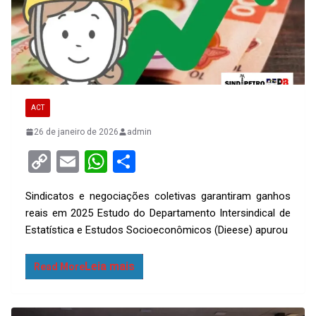
ACT
26 de janeiro de 2026
admin
C
E
W
S
o
m
h
h
Sindicatos e negociações coletivas garantiram ganhos
py
ail
at
ar
reais em 2025 Estudo do Departamento Intersindical de
Li
s
e
Estatística e Estudos Socioeconômicos (Dieese) apurou
n
A
k
p
Read More
p