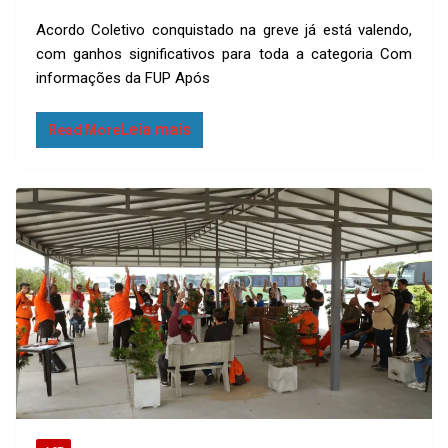
o
m
h
h
Acordo Coletivo conquistado na greve já está valendo,
py
ail
at
ar
com ganhos significativos para toda a categoria Com
Li
s
e
informações da FUP Após
n
A
k
p
Read More
p