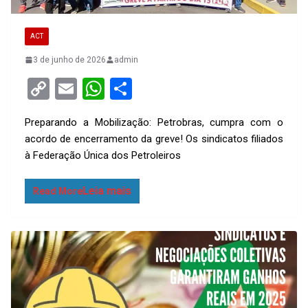
ACT
3 de junho de 2026
admin
C
E
W
S
o
m
h
h
Preparando a Mobilização: Petrobras, cumpra com o
py
ail
at
ar
acordo de encerramento da greve! Os sindicatos filiados
Li
s
e
à Federação Única dos Petroleiros
n
A
k
p
Read More
p