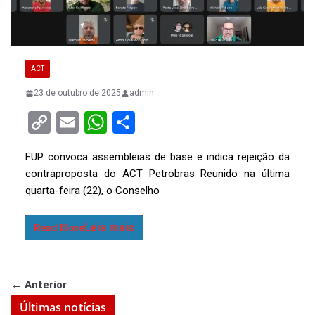
ACT
23 de outubro de 2025
admin
C
E
W
S
o
m
h
h
FUP convoca assembleias de base e indica rejeição da
py
ail
at
ar
contraproposta do ACT Petrobras Reunido na última
Li
s
e
quarta-feira (22), o Conselho
n
A
k
p
Read More
p
← Anterior
Últimas notícias