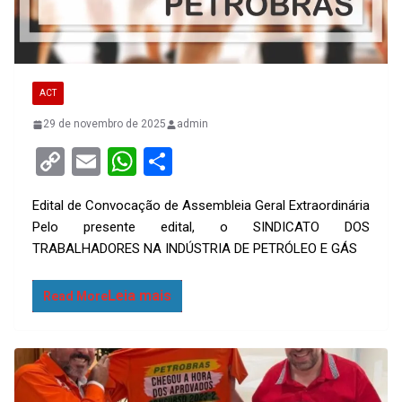
ACT
29 de novembro de 2025
admin
C
E
W
S
o
m
h
h
Edital de Convocação de Assembleia Geral Extraordinária
py
ail
at
ar
Pelo presente edital, o SINDICATO DOS
Li
s
e
TRABALHADORES NA INDÚSTRIA DE PETRÓLEO E GÁS
n
A
k
p
Read More
p