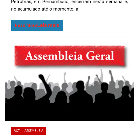
Petrobrás, em Pernambuco, encerram nesta semana e,
Li
s
e
no acumulado até o momento, a
n
A
k
p
Read More
p
ACT
ASSEMBLEIA