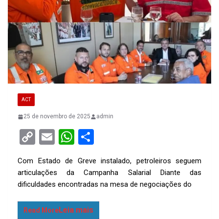
ACT
25 de novembro de 2025
admin
C
E
W
S
o
m
h
h
Com Estado de Greve instalado, petroleiros seguem
py
ail
at
ar
articulações da Campanha Salarial Diante das
Li
s
e
dificuldades encontradas na mesa de negociações do
n
A
k
p
Read More