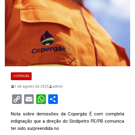
COPERGÁS
1 de agosto de 2025
admin
C
E
W
S
o
m
h
h
Nota sobre demissões da Copergás É com completa
py
ail
at
ar
indignação que a direção do Sindipetro PE/PB comunica
Li
s
e
ter sido surpreendida no