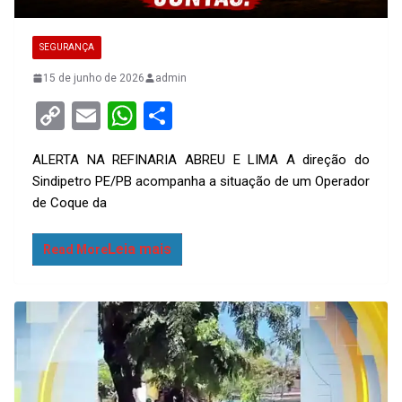
SEGURANÇA
15 de junho de 2026
admin
C
E
W
S
o
m
h
h
ALERTA NA REFINARIA ABREU E LIMA A direção do
py
ail
at
ar
Sindipetro PE/PB acompanha a situação de um Operador
Li
s
e
de Coque da
n
A
k
p
Read More
p