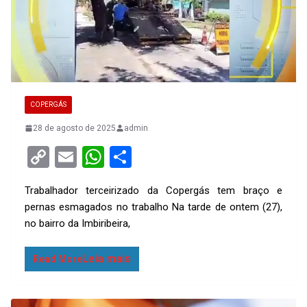
COPERGÁS
28 de agosto de 2025
admin
C
E
W
S
o
m
h
h
Trabalhador terceirizado da Copergás tem braço e
py
ail
at
ar
pernas esmagados no trabalho Na tarde de ontem (27),
Li
s
e
no bairro da Imbiribeira,
n
A
k
p
Read More
p