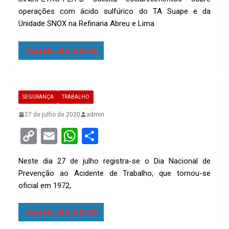
py
ail
at
ar
operações com ácido sulfúrico do TA Suape e da
Li
s
e
Unidade SNOX na Refinaria Abreu e Lima
n
A
k
p
Read More
p
SEGURANÇA
TRABALHO
27 de julho de 2020
admin
C
E
W
S
o
m
h
h
Neste dia 27 de julho registra-se o Dia Nacional de
py
ail
at
ar
Prevenção ao Acidente de Trabalho, que tornou-se
Li
s
e
oficial em 1972,
n
A
k
p
Read More