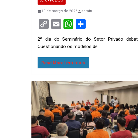
SETOR PRIVADO
13 de março de 2026
admin
C
E
W
S
o
m
h
h
2º dia do Seminário do Setor Privado debat
py
ail
at
ar
Questionando os modelos de
Li
s
e
n
A
Read More
k
p
p