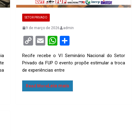
SETOR PRIVADO
9 de março de 2026
admin
C
E
W
S
o
m
h
h
ia
Recife recebe o VI Seminário Nacional do Setor
py
ail
at
ar
te
Privado da FUP O evento propõe estimular a troca
Li
s
e
sa
de experiências entre
n
A
k
p
Read More
p