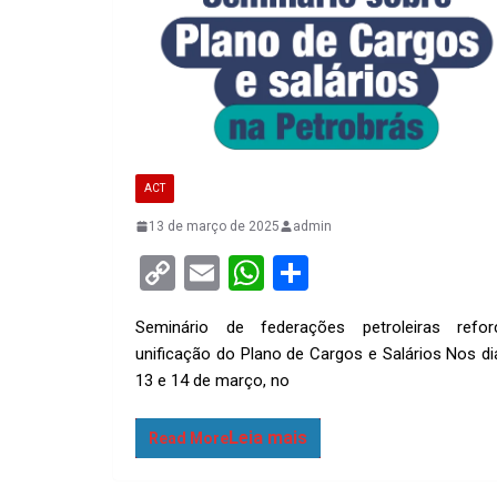
ACT
13 de março de 2025
admin
C
E
W
S
o
m
h
h
Seminário de federações petroleiras refor
py
ail
at
ar
unificação do Plano de Cargos e Salários Nos di
Li
s
e
13 e 14 de março, no
n
A
k
p
Read More
p