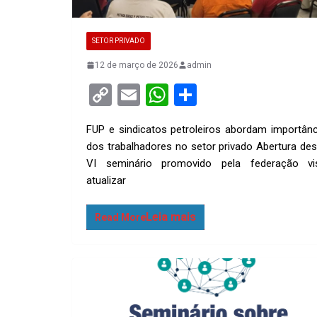
SETOR PRIVADO
12 de março de 2026
admin
C
E
W
S
o
m
h
h
FUP e sindicatos petroleiros abordam importânc
py
ail
at
ar
dos trabalhadores no setor privado Abertura des
Li
s
e
VI seminário promovido pela federação vi
n
A
atualizar
k
p
Read More
p