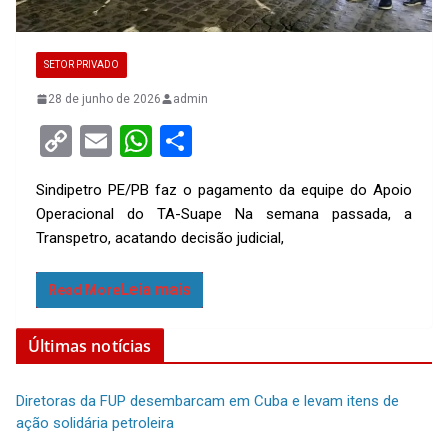
SETOR PRIVADO
28 de junho de 2026
admin
C
E
W
S
o
m
h
h
Sindipetro PE/PB faz o pagamento da equipe do Apoio
py
ail
at
ar
Operacional do TA-Suape Na semana passada, a
Li
s
e
Transpetro, acatando decisão judicial,
n
A
k
p
Read More
p
Últimas notícias
Diretoras da FUP desembarcam em Cuba e levam itens de
ação solidária petroleira