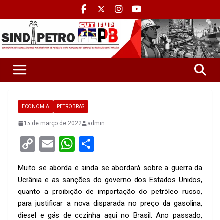
ECONOMIA
PETROBRAS
15 de março de 2022
admin
C
E
W
S
o
m
h
h
Muito se aborda e ainda se abordará sobre a guerra da
py
ail
at
ar
Ucrânia e as sanções do governo dos Estados Unidos,
Li
s
e
quanto a proibição de importação do petróleo russo,
n
A
para justificar a nova disparada no preço da gasolina,
diesel e gás de cozinha aqui no Brasil. Ano passado,