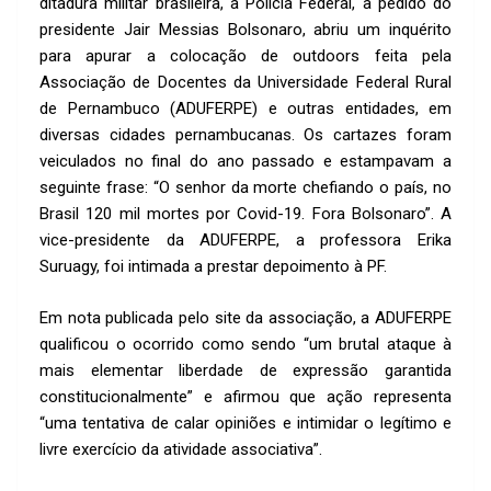
k
p
ditadura militar brasileira, a Polícia Federal, a pedido do
p
presidente Jair Messias Bolsonaro, abriu um inquérito
para apurar a colocação de outdoors feita pela
Associação de Docentes da Universidade Federal Rural
de Pernambuco (ADUFERPE) e outras entidades, em
diversas cidades pernambucanas. Os cartazes foram
veiculados no final do ano passado e estampavam a
seguinte frase: “O senhor da morte chefiando o país, no
Brasil 120 mil mortes por Covid-19. Fora Bolsonaro”. A
vice-presidente da ADUFERPE, a professora Erika
Suruagy, foi intimada a prestar depoimento à PF.
Em nota publicada pelo site da associação, a ADUFERPE
qualificou o ocorrido como sendo “um brutal ataque à
mais elementar liberdade de expressão garantida
constitucionalmente” e afirmou que ação representa
“uma tentativa de calar opiniões e intimidar o legítimo e
livre exercício da atividade associativa”.