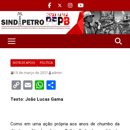
NOTA DE APOIO
POLÍTICA
10 de março de 2021
admin
C
E
W
S
o
m
h
h
Texto: João Lucas Gama
py
ail
at
ar
Li
s
e
n
A
Como em uma ação própria aos anos de chumbo da