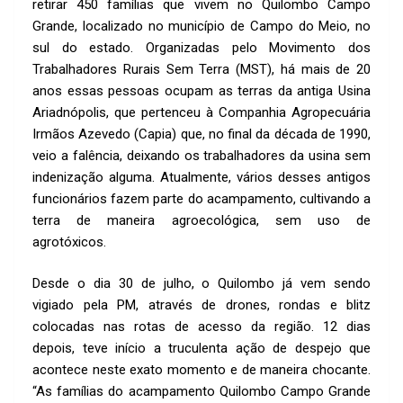
k
p
retirar 450 famílias que vivem no Quilombo Campo
p
Grande, localizado no município de Campo do Meio, no
sul do estado. Organizadas pelo Movimento dos
Trabalhadores Rurais Sem Terra (MST), há mais de 20
anos essas pessoas ocupam as terras da antiga Usina
Ariadnópolis, que pertenceu à Companhia Agropecuária
Irmãos Azevedo (Capia) que, no final da década de 1990,
veio a falência, deixando os trabalhadores da usina sem
indenização alguma. Atualmente, vários desses antigos
funcionários fazem parte do acampamento, cultivando a
terra de maneira agroecológica, sem uso de
agrotóxicos.
Desde o dia 30 de julho, o Quilombo já vem sendo
vigiado pela PM, através de drones, rondas e blitz
colocadas nas rotas de acesso da região. 12 dias
depois, teve início a truculenta ação de despejo que
acontece neste exato momento e de maneira chocante.
“As famílias do acampamento Quilombo Campo Grande