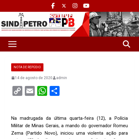
NOTA DE REPÚDIO
14 de agosto de 2020
admin
C
E
W
S
o
m
h
h
py
ail
at
ar
Li
s
e
Na madrugada da última quarta-feira (12), a Polícia
Militar de Minas Gerais, a mando do governador Romeu
n
A
Zema (Partido Novo), iniciou uma violenta ação para