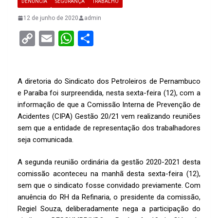
DENÚNCIA
SEGURANÇA
TRABALHO
12 de junho de 2020
admin
C
E
W
S
o
m
h
h
py
ail
at
ar
Li
s
e
A diretoria do Sindicato dos Petroleiros de Pernambuco
e Paraíba foi surpreendida, nesta sexta-feira (12), com a
n
A
informação de que a Comissão Interna de Prevenção de
k
p
Acidentes (CIPA) Gestão 20/21 vem realizando reuniões
p
sem que a entidade de representação dos trabalhadores
seja comunicada.
A segunda reunião ordinária da gestão 2020-2021 desta
comissão aconteceu na manhã desta sexta-feira (12),
sem que o sindicato fosse convidado previamente. Com
anuência do RH da Refinaria, o presidente da comissão,
Regiel Souza, deliberadamente nega a participação do