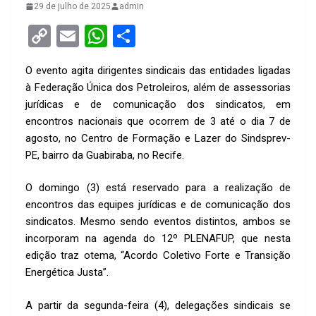
29 de julho de 2025
admin
C
E
W
S
o
m
h
h
O evento agita dirigentes sindicais das entidades ligadas
py
ail
at
ar
à Federação Única dos Petroleiros, além de assessorias
Li
s
e
jurídicas e de comunicação dos sindicatos, em
n
A
encontros nacionais que ocorrem de 3 até o dia 7 de
agosto, no Centro de Formação e Lazer do Sindsprev-
k
p
PE, bairro da Guabiraba, no Recife.
p
O domingo (3) está reservado para a realização de
encontros das equipes jurídicas e de comunicação dos
sindicatos. Mesmo sendo eventos distintos, ambos se
incorporam na agenda do 12º PLENAFUP, que nesta
edição traz otema, “Acordo Coletivo Forte e Transição
Energética Justa”.
A partir da segunda-feira (4), delegações sindicais se