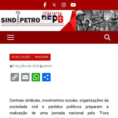
MOBILIZAÇÃO
PANDEMIA
9 de julho de 2020
admin
C
E
W
S
o
m
h
h
py
ail
at
ar
Li
s
e
Centrais sindicais, movimentos sociais, organizações da
sociedade civil e partidos políticos preparam a
n
A
realização de uma jornada nacional pelo “Fora