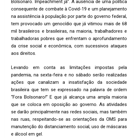
k
p
Bolsonaro. Impeachment já”. A ausência de uma política
p
consequente de combate à Covid-19 e um planejamento
na assistência à população por parte do governo federal,
tem provocado um genocídio que já vitimou mais de 68
mil brasileiros e brasileiras, na maioria, trabalhadores e
trabalhadoras pobres que enfrentam o aprofundamento
da crise social e econômica, com sucessivos ataques
aos direitos.
Levando em conta as limitações impostas pela
pandemia, na sexta-feira e no sábado serão realizadas
ações que canalizam a insatisfação da sociedade
brasileira que tem se expressado na palavra de ordem
“Fora Bolsonaro!” E que já alcança uma ampla maioria
que se coloca em oposição ao governo. As atividades
se darão principalmente nas redes sociais, mas também
nas ruas, respeitando-se as orientações da OMS para
manutenção do distanciamento social, uso de máscaras
e álcool em gel.