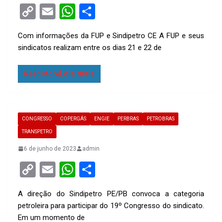
C
E
W
S
o
m
h
h
Com informações da FUP e Sindipetro CE A FUP e seus
py
ail
at
ar
sindicatos realizam entre os dias 21 e 22 de
Li
s
e
n
A
Read More
k
p
p
CONGRESSO
COPERGÁS
ENGIE
PERBRAS
PETROBRAS
TRANSPETRO
6 de junho de 2023
admin
C
E
W
S
o
m
h
h
A direção do Sindipetro PE/PB convoca a categoria
py
ail
at
ar
petroleira para participar do 19º Congresso do sindicato.
Li
s
e
Em um momento de