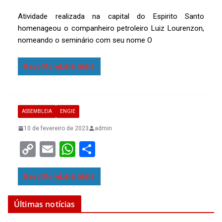
o
m
h
h
Atividade realizada na capital do Espirito Santo
py
ail
at
ar
homenageou o companheiro petroleiro Luiz Lourenzon,
Li
s
e
nomeando o seminário com seu nome O
n
A
k
p
Read More
p
ASSEMBLEIA
ENGIE
10 de fevereiro de 2023
admin
C
E
W
S
o
m
h
h
py
ail
at
ar
Read More
Li
s
e
Últimas notícias
n
A