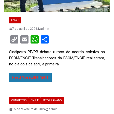
ENGIE
7 de abril de 2026
admin
C
E
W
S
o
m
h
h
Sindipetro PE/PB debate rumos de acordo coletivo na
py
ail
at
ar
ESOM/ENGIE Trabalhadores da ESOM/ENGIE realizaram,
Li
s
e
no dia dois de abril, a primeira
n
A
k
p
Read More
p
CONGRESSO
ENGIE
SETOR PRIVADO
15 de fevereiro de 2024
admin