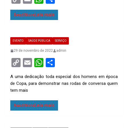
o
m
h
h
py
ail
at
ar
Read More
Li
s
e
n
A
EVENTO
SAÚDE PÚBLICA
SERVIÇO
k
p
29 de novembro de 2022
p
admin
C
E
W
S
o
m
h
h
A uma dedicação toda especial dos homens em época
py
ail
at
ar
de Copa, para demonstrar nas rodas de conversa quem
Li
s
e
tem mais
n
A
k
p
Read More
p