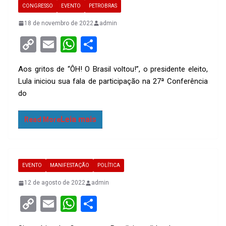
CONGRESSO
EVENTO
PETROBRAS
18 de novembro de 2022
admin
C
E
W
S
o
m
h
h
Aos gritos de “ÔH! O Brasil voltou!”, o presidente eleito,
py
ail
at
ar
Lula iniciou sua fala de participação na 27ª Conferência
Li
s
e
do
n
A
k
p
Read More
p
EVENTO
MANIFESTAÇÃO
POLÍTICA
12 de agosto de 2022
admin
C
E
W
S
o
m
h
h