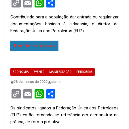
C
E
W
S
o
m
h
h
Contribuindo para a população dar entrada ou regularizar
py
ail
at
ar
documentações básicas à cidadania, o diretor da
Li
s
e
Federação Única dos Petroleiros (FUP),
n
A
k
p
Read More
p
ECONOMIA
EVENTO
MANIFESTAÇÃO
PETROBRAS
28 de março de 2022
admin
C
E
W
S
o
m
h
h
Os sindicatos ligados a Federação Única dos Petroleiros
py
ail
at
ar
(FUP) estão tornando-se referência em demonstrar na
Li
s
e
prática, de forma pró ativa