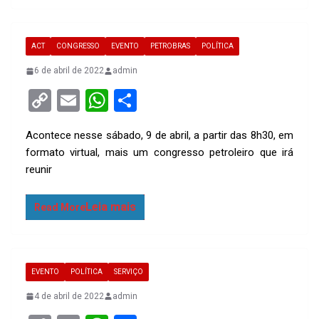
p
ACT
CONGRESSO
EVENTO
PETROBRAS
POLÍTICA
6 de abril de 2022
admin
C
E
W
S
o
m
h
h
Acontece nesse sábado, 9 de abril, a partir das 8h30, em
py
ail
at
ar
formato virtual, mais um congresso petroleiro que irá
Li
s
e
reunir
n
A
k
p
Read More
p
EVENTO
POLÍTICA
SERVIÇO
4 de abril de 2022
admin