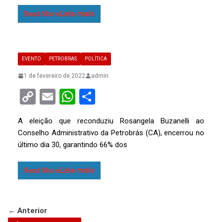
n
A
k
p
Read More
p
EVENTO
PETROBRAS
POLÍTICA
1 de fevereiro de 2022
admin
C
E
W
S
o
m
h
h
A eleição que reconduziu Rosangela Buzanelli ao
py
ail
at
ar
Conselho Administrativo da Petrobrás (CA), encerrou no
Li
s
e
último dia 30, garantindo 66% dos
n
A
k
p
Read More
p
← Anterior