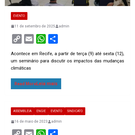
EVENTO
11 de setembro de 2025
admin
C
E
W
S
o
m
h
h
Acontece em Recife, a partir de terça (9) até sexta (12),
py
ail
at
ar
um seminário para discutir os impactos das mudanças
Li
s
e
climáticas
n
A
k
p
Read More
p
ASSEMBLEIA
ENGIE
EVENTO
SINDICATO
16 de maio de 2023
admin
C
E
W
S