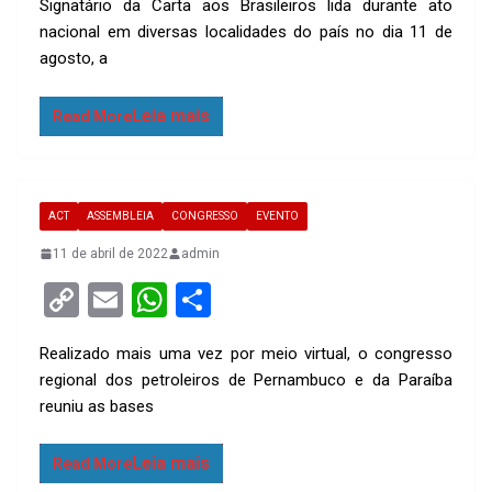
Signatário da Carta aos Brasileiros lida durante ato
py
ail
at
ar
nacional em diversas localidades do país no dia 11 de
Li
s
e
agosto, a
n
A
k
p
Read More
p
ACT
ASSEMBLEIA
CONGRESSO
EVENTO
11 de abril de 2022
admin
C
E
W
S
o
m
h
h
Realizado mais uma vez por meio virtual, o congresso
py
ail
at
ar
regional dos petroleiros de Pernambuco e da Paraíba
Li
s
e
reuniu as bases
n
A
k
p
Read More