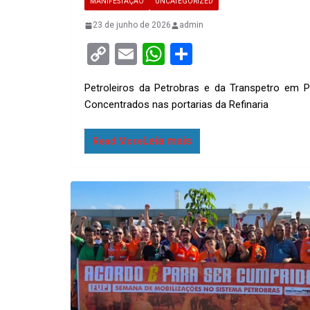
MANIFESTAÇÃO
UNCATEGORIZED
23 de junho de 2026
admin
C
E
W
S
o
m
h
h
Petroleiros da Petrobras e da Transpetro em
py
ail
at
ar
Concentrados nas portarias da Refinaria
Li
s
e
n
A
Read More
k
p
p