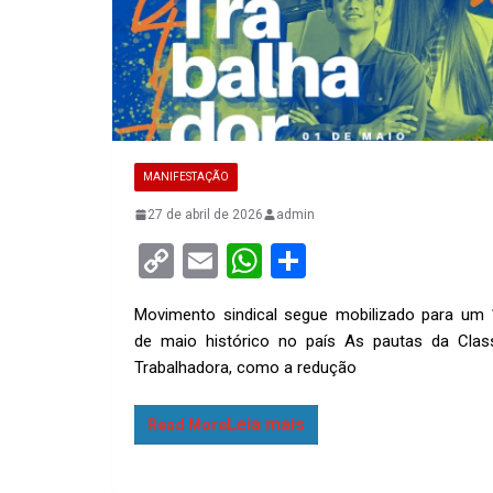
MANIFESTAÇÃO
27 de abril de 2026
admin
C
E
W
S
o
m
h
h
Movimento sindical segue mobilizado para um 
py
ail
at
ar
de maio histórico no país As pautas da Clas
Li
s
e
Trabalhadora, como a redução
n
A
k
p
Read More
p