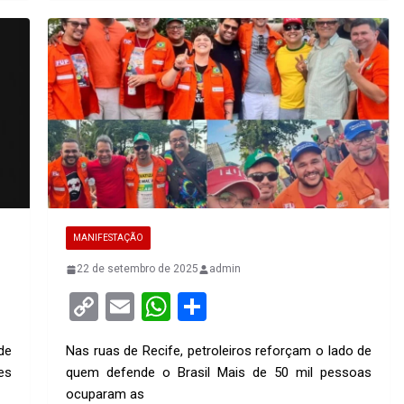
MANIFESTAÇÃO
22 de setembro de 2025
admin
C
E
W
S
o
m
h
h
de
Nas ruas de Recife, petroleiros reforçam o lado de
py
ail
at
ar
es
quem defende o Brasil Mais de 50 mil pessoas
Li
s
e
ocuparam as