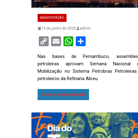
MANIFESTAÇÃO
19 de junho de 2026
admin
C
E
W
S
o
m
h
h
Nas bases de Pernambuco, assemblei
py
ail
at
ar
petroleiras aprovam Semana Nacional 
Li
s
e
Mobilização no Sistema Petrobras Petroleiras
n
A
petroleiros da Refinaria Abreu
k
p
Read More
p