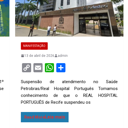
MANIFESTAÇÃO
13 de abril de 2026
admin
C
E
W
S
o
m
h
h
1º
Suspensão de atendimento no Saúde
py
ail
at
ar
se
Petrobras/Real Hospital Português Tomamos
Li
s
e
conhecimento de que o REAL HOSPITAL
n
A
PORTUGUÊS de Recife suspendeu os
k
p
Read More
p