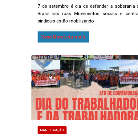
o
m
h
h
7 de setembro é dia de defender a soberania 
py
ail
at
ar
Brasil nas ruas Movimentos sociais e centra
Li
s
e
sindicais estão mobilizando
n
A
k
p
Read More
p
MANIFESTAÇÃO