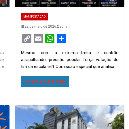
MANIFESTAÇÃO
22 de maio de 2026
admin
C
E
W
S
o
m
h
h
as
Mesmo com a extrema-direita e centrão
py
ail
at
ar
de
atrapalhando, pressão popular força votação do
Li
s
e
 e
fim da escala 6×1 Comissão especial que analisa
n
A
k
p
Read More
p