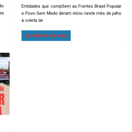
o
m
h
h
do
Entidades que compõem as Frentes Brasil Popular
py
ail
at
ar
is
e Povo Sem Medo deram início neste mês de julho
Li
s
e
à coleta de
n
A
k
p
Read More
p