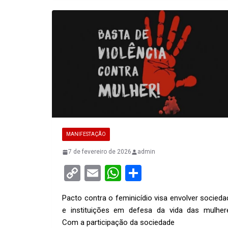
MANIFESTAÇÃO
7 de fevereiro de 2026
admin
C
E
W
S
o
m
h
h
Pacto contra o feminicídio visa envolver socieda
py
ail
at
ar
e instituições em defesa da vida das mulher
Li
s
e
Com a participação da sociedade