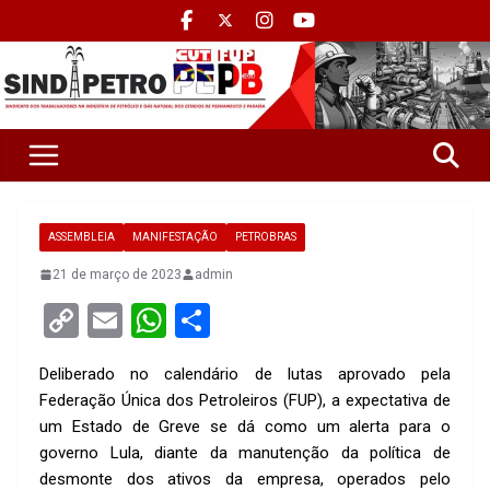
ASSEMBLEIA
MANIFESTAÇÃO
PETROBRAS
21 de março de 2023
admin
C
E
W
S
o
m
h
h
Deliberado no calendário de lutas aprovado pela
py
ail
at
ar
Federação Única dos Petroleiros (FUP), a expectativa de
Li
s
e
um Estado de Greve se dá como um alerta para o
n
A
governo Lula, diante da manutenção da política de
desmonte dos ativos da empresa, operados pelo