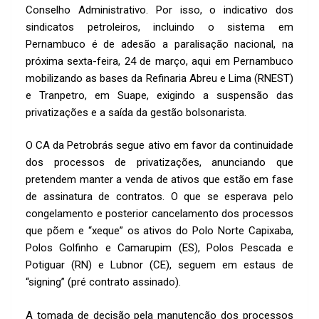
k
p
Conselho Administrativo. Por isso, o indicativo dos
p
sindicatos petroleiros, incluindo o sistema em
Pernambuco é de adesão a paralisação nacional, na
próxima sexta-feira, 24 de março, aqui em Pernambuco
mobilizando as bases da Refinaria Abreu e Lima (RNEST)
e Tranpetro, em Suape, exigindo a suspensão das
privatizações e a saída da gestão bolsonarista.
O CA da Petrobrás segue ativo em favor da continuidade
dos processos de privatizações, anunciando que
pretendem manter a venda de ativos que estão em fase
de assinatura de contratos. O que se esperava pelo
congelamento e posterior cancelamento dos processos
que põem e “xeque” os ativos do Polo Norte Capixaba,
Polos Golfinho e Camarupim (ES), Polos Pescada e
Potiguar (RN) e Lubnor (CE), seguem em estaus de
“signing” (pré contrato assinado).
A tomada de decisão pela manutenção dos processos