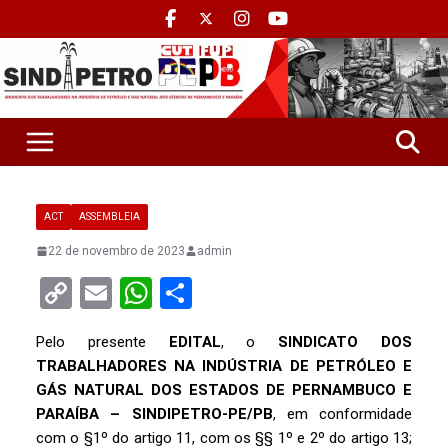
ACT
ASSEMBLEIA
22 de novembro de 2023
admin
C
E
W
S
o
m
h
h
Pelo presente
EDITAL
, o
SINDICATO DOS
py
ail
at
ar
TRABALHADORES NA INDÚSTRIA DE PETRÓLEO E
Li
s
e
GÁS NATURAL DOS ESTADOS DE PERNAMBUCO E
n
A
PARAÍBA – SINDIPETRO-PE/PB
, em conformidade
com o §1º do artigo 11, com os §§ 1º e 2º do artigo 13;