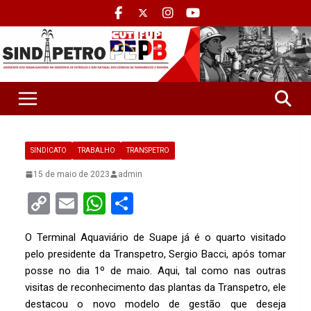
SINDICATO
TRABALHO
TRANSPETRO
15 de maio de 2023
admin
C
E
W
S
o
m
h
h
O Terminal Aquaviário de Suape já é o quarto visitado
py
ail
at
ar
pelo presidente da Transpetro, Sergio Bacci, após tomar
Li
s
e
posse no dia 1º de maio. Aqui, tal como nas outras
n
A
visitas de reconhecimento das plantas da Transpetro, ele
destacou o novo modelo de gestão que deseja