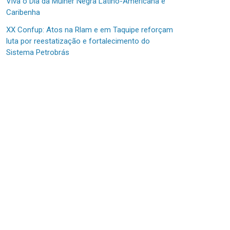
Viva o Dia da Mulher Negra Latino-Americana e
Caribenha
XX Confup: Atos na Rlam e em Taquipe reforçam
luta por reestatização e fortalecimento do
Sistema Petrobrás