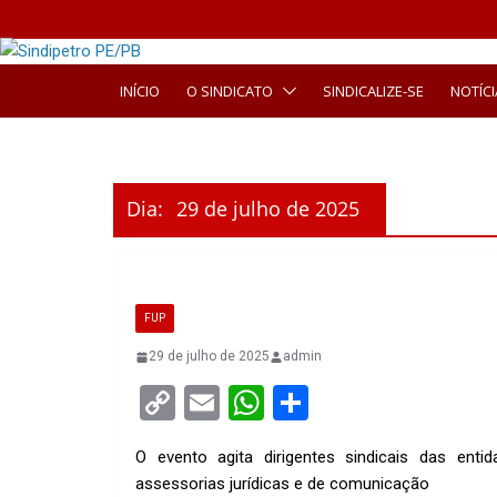
INÍCIO
O SINDICATO
SINDICALIZE-SE
NOTÍCI
Dia:
29 de julho de 2025
FUP
29 de julho de 2025
admin
C
E
W
S
o
m
h
h
O evento agita dirigentes sindicais das enti
py
ail
at
ar
assessorias jurídicas e de comunicação