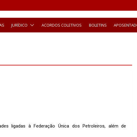
AS
JURÍDICO
ACORDOS COLETIVOS
BOLETINS
APOSENTAD
dades ligadas à Federação Única dos Petroleiros, além de