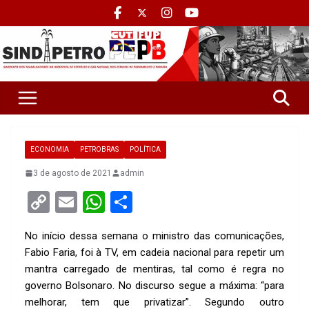
ECONOMIA
PETROBRAS
POLÍTICA
3 de agosto de 2021
admin
C
E
W
S
o
m
h
h
No início dessa semana o ministro das comunicações,
py
ail
at
ar
Fabio Faria, foi à TV, em cadeia nacional para repetir um
Li
s
e
mantra carregado de mentiras, tal como é regra no
n
A
governo Bolsonaro. No discurso segue a máxima: “para
melhorar, tem que privatizar”. Segundo outro