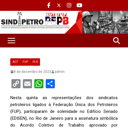
ACT
FUP
PLR
8 de dezembro de 2023
admin
C
E
W
S
o
m
h
h
Nesta quinta as representações dos sindicatos
py
ail
at
ar
petroleiros ligados à Federação Única dos Petroleiros
Li
s
e
(FUP), participaram de solenidade no Edifício Senado
n
A
(EDISEN), no Rio de Janeiro para a assinatura simbólica
do Acordo Coletivo de Trabalho aprovado por