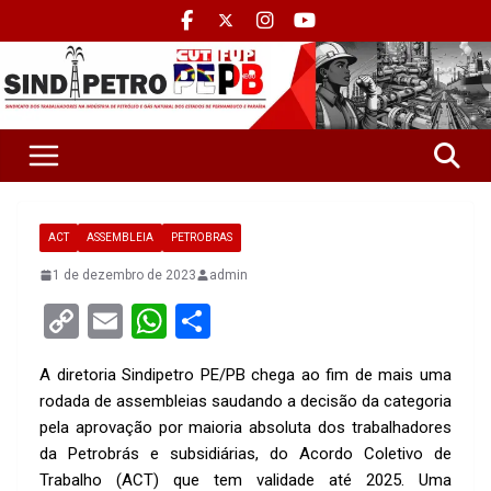
ACT
ASSEMBLEIA
PETROBRAS
1 de dezembro de 2023
admin
C
E
W
S
o
m
h
h
A diretoria Sindipetro PE/PB chega ao fim de mais uma
py
ail
at
ar
rodada de assembleias saudando a decisão da categoria
Li
s
e
pela aprovação por maioria absoluta dos trabalhadores
n
A
da Petrobrás e subsidiárias, do Acordo Coletivo de
Trabalho (ACT) que tem validade até 2025. Uma