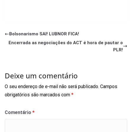
https://fup.org.br/wp-content/uploads/2023/11/FINAL-
Minuta-ACT-2023-2025-PETROBRAS-2.pdf
Bolsonarismo SAI! LUBNOR FICA!
Encerrada as negociações do ACT é hora de pautar o
PLR!
Deixe um comentário
O seu endereço de e-mail não será publicado.
Campos
obrigatórios são marcados com
*
Comentário
*